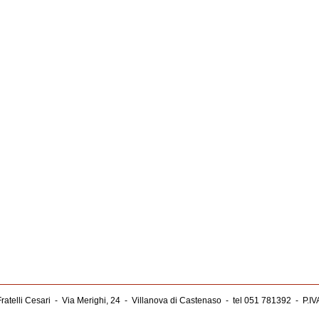
ratelli Cesari
-
Via Merighi, 24
-
Villanova di Castenaso
-
tel 051 781392
-
P.I