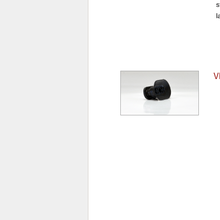
s
l
V