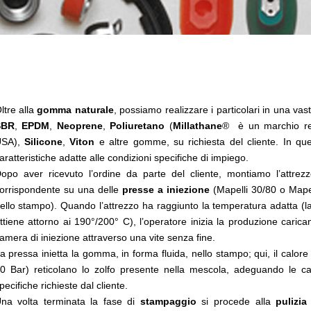
ltre alla
gomma naturale
, possiamo realizzare i particolari in una va
SBR
,
EPDM
,
Neoprene
,
Poliuretano
(
Millathane
® è un marchio reg
USA),
Silicone
,
Viton
e altre gomme, su richiesta del cliente. In que
aratteristiche adatte alle condizioni specifiche di impiego.
opo aver ricevuto l’ordine da parte del cliente, montiamo l’attrezzo
orrispondente su una delle
presse a iniezione
(Mapelli 30/80 o Mapel
ello stampo). Quando l’attrezzo ha raggiunto la temperatura adatta (la
ttiene attorno ai 190°/200° C), l’operatore inizia la produzione caric
amera di iniezione attraverso una vite senza fine.
a pressa inietta la gomma, in forma fluida, nello stampo; qui, il calore
0 Bar) reticolano lo zolfo presente nella mescola, adeguando le cara
pecifiche richieste dal cliente.
na volta terminata la fase di
stampaggio
si procede alla
pulizia 