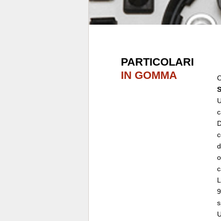
PARTICOLARI
IN GOMMA
O
c
D
c
d
o
c
L
9
s
U