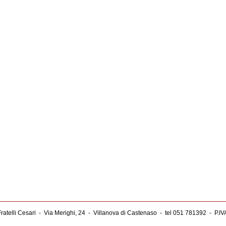
ratelli Cesari
-
Via Merighi, 24
-
Villanova di Castenaso
-
tel 051 781392
-
P.I