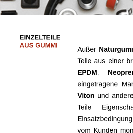
EINZELTEILE
AUS GUMMI
Außer
Naturgum
Teile aus einer b
EPDM
,
Neopre
eingetragene Ma
Viton
und andere
Teile Eigensc
Einsatzbedingung
vom Kunden mont