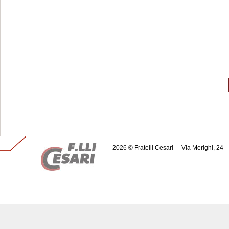
2026 © Fratelli Cesari
-
Via Merighi, 24
-